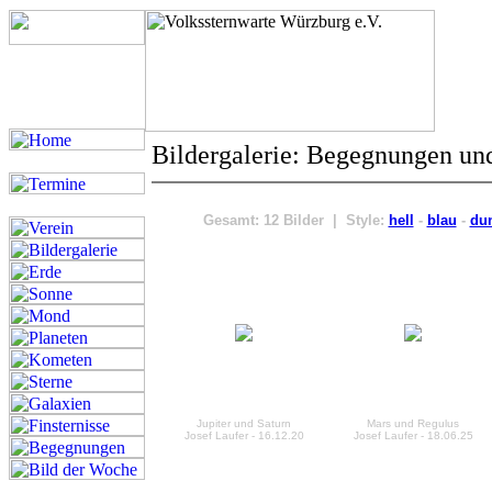
Bildergalerie: Begegnungen un
Gesamt: 12 Bilder | Style:
hell
-
blau
-
du
Jupiter und Saturn
Mars und Regulus
Josef Laufer - 16.12.20
Josef Laufer - 18.06.25