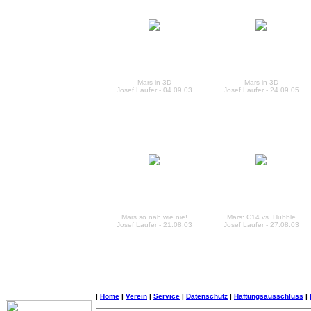
Mars in 3D
Mars in 3D
Josef Laufer - 04.09.03
Josef Laufer - 24.09.05
Mars so nah wie nie!
Mars: C14 vs. Hubble
Josef Laufer - 21.08.03
Josef Laufer - 27.08.03
|
Home
|
Verein
|
Service
|
Datenschutz
|
Haftungsausschluss
|