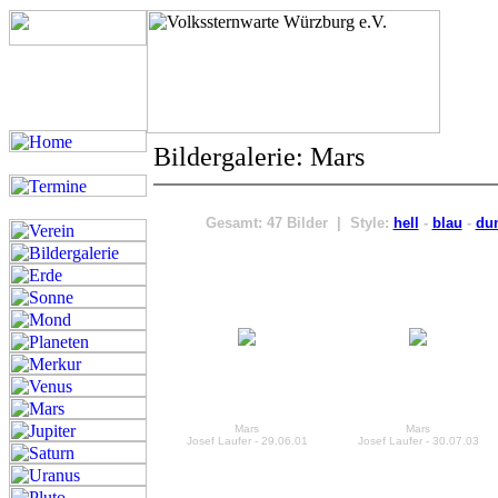
Bildergalerie: Mars
Gesamt: 47 Bilder | Style:
hell
-
blau
-
du
Mars
Mars
Josef Laufer - 29.06.01
Josef Laufer - 30.07.03