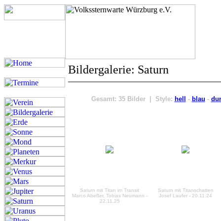
Bildergalerie: Saturn
Gesamt: 35 Bilder | Style:
hell
-
blau
-
du
Saturn mit Titan im Transit
Saturn mit Titanschatten
Marco Abeßer, Tobias Neumann -
Josef Laufer - 20.11.24
22.11.25