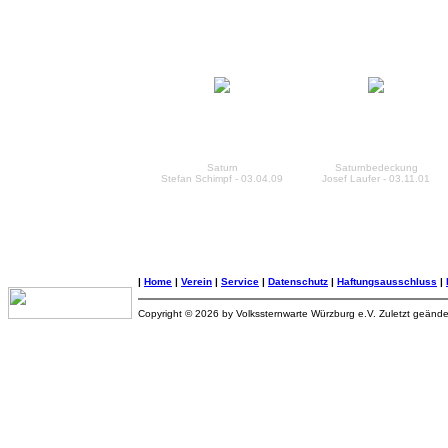
Saturn
Saturnbedeckung
Stefan Schimpf - 03.04.09
Josef Laufer - 03.11.01
|
Home
|
Verein
|
Service
|
Datenschutz
|
Haftungsausschluss
|
Copyright © 2026 by Volkssternwarte Würzburg e.V. Zuletzt geänd