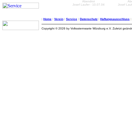
Abendrot
Ab
Josef Laufer - 10.07.04
Josef Lauf
|
Home
|
Verein
|
Service
|
Datenschutz
|
Haftungsausschluss
Copyright © 2026 by Volkssternwarte Würzburg e.V. Zuletzt geän