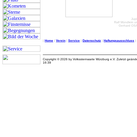
Jupi
Ralf Mündlein u
Gerhard OSA
|
Home
|
Verein
|
Service
|
Datenschutz
|
Haftungsausschluss
|
Copyright © 2026 by Volkssternwarte Würzburg e.V. Zuletzt geän
16:39