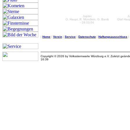
Jupiter
Ju
O. Haupt, R. Mündlein, G. Banik
Olaf Haup
- 28.03.04
|
Home
|
Verein
|
Service
|
Datenschutz
|
Haftungsausschluss
|
Copyright © 2026 by Volkssternwarte Würzburg e.V. Zuletzt geän
16:39