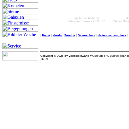
Jupiter mit Monden
Ju
Christian Kramer - 25.05.17
Stefan Schi
|
Home
|
Verein
|
Service
|
Datenschutz
|
Haftungsausschluss
|
Copyright © 2026 by Volkssternwarte Würzburg e.V. Zuletzt geän
16:39