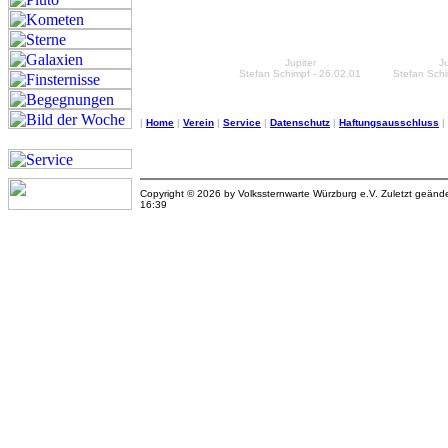
Jupiter
Ju
Stefan Schimpf - 26.02.01
Stefan Schi
|
Home
|
Verein
|
Service
|
Datenschutz
|
Haftungsausschluss
|
Copyright © 2026 by Volkssternwarte Würzburg e.V. Zuletzt geän
16:39