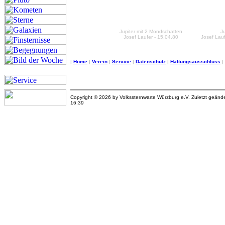
Jupiter mit 2 Mondschatten
Ju
Josef Laufer - 15.04.80
Josef Lauf
|
Home
|
Verein
|
Service
|
Datenschutz
|
Haftungsausschluss
|
Copyright © 2026 by Volkssternwarte Würzburg e.V. Zuletzt geän
16:39