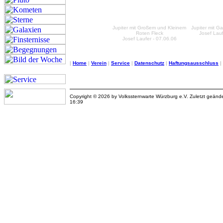
Jupiter mit Großem und Kleinem
Jupiter mit 
Roten Fleck
Josef Lauf
Josef Laufer - 07.06.06
|
Home
|
Verein
|
Service
|
Datenschutz
|
Haftungsausschluss
|
Copyright © 2026 by Volkssternwarte Würzburg e.V. Zuletzt geän
16:39