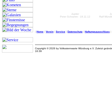
Jupiter
Ju
Peter Schramm - 19.11.12
Ralf Mündl
|
Home
|
Verein
|
Service
|
Datenschutz
|
Haftungsausschluss
|
Copyright © 2026 by Volkssternwarte Würzburg e.V. Zuletzt geän
16:39