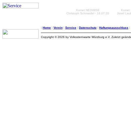
Komet NEOWISE
Komet
Christoph Schmiedel - 18.07.20
Josef Lauf
|
Home
|
Verein
|
Service
|
Datenschutz
|
Haftungsausschluss
|
Copyright © 2026 by Volkssternwarte Würzburg e.V. Zuletzt geände