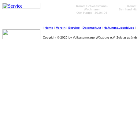
Komet Schwassmann-
Komet
Wachmann
Bernhard Häu
Olaf Haupt - 30.04.06
|
Home
|
Verein
|
Service
|
Datenschutz
|
Haftungsausschluss
|
Copyright © 2026 by Volkssternwarte Würzburg e.V. Zuletzt geände