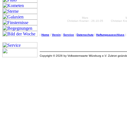
Mars
Christian Kramer - 26.10.05
Christian Kr
|
Home
|
Verein
|
Service
|
Datenschutz
|
Haftungsausschluss
|
Copyright © 2026 by Volkssternwarte Würzburg e.V. Zuletzt geän