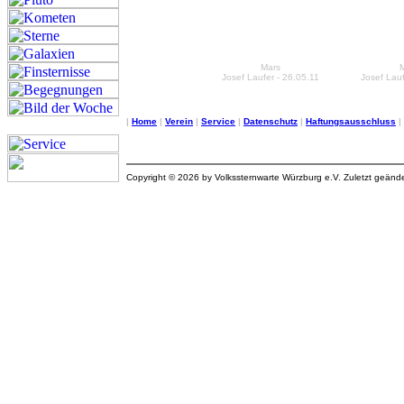
Mars
Josef Laufer - 26.05.11
Josef Lauf
|
Home
|
Verein
|
Service
|
Datenschutz
|
Haftungsausschluss
|
Copyright © 2026 by Volkssternwarte Würzburg e.V. Zuletzt geän