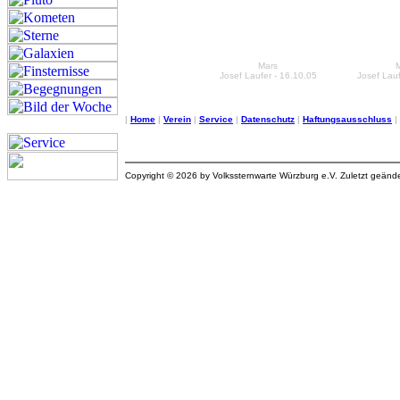
Mars
Josef Laufer - 16.10.05
Josef Lauf
|
Home
|
Verein
|
Service
|
Datenschutz
|
Haftungsausschluss
|
Copyright © 2026 by Volkssternwarte Würzburg e.V. Zuletzt geän