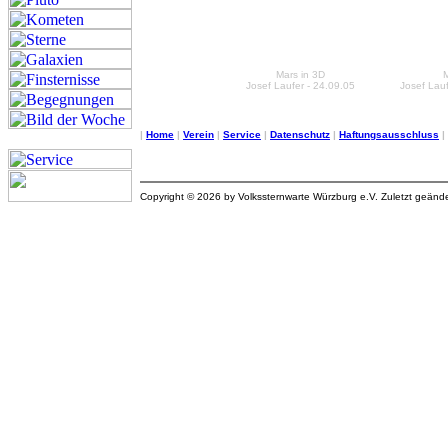
Mars in 3D
Josef Laufer - 24.09.05
Josef Lauf
|
Home
|
Verein
|
Service
|
Datenschutz
|
Haftungsausschluss
|
Copyright © 2026 by Volkssternwarte Würzburg e.V. Zuletzt geän