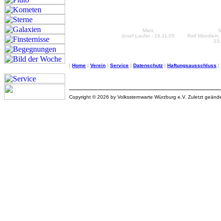
Mars
Josef Laufer - 16.11.05
Ralf Mündlein,
23
|
Home
|
Verein
|
Service
|
Datenschutz
|
Haftungsausschluss
|
Copyright © 2026 by Volkssternwarte Würzburg e.V. Zuletzt geän