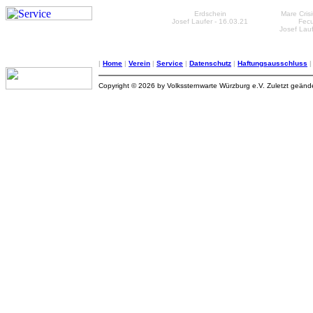
Erdschein
Mare Cris
Josef Laufer - 16.03.21
Fecu
Josef Lauf
|
Home
|
Verein
|
Service
|
Datenschutz
|
Haftungsausschluss
Copyright © 2026 by Volkssternwarte Würzburg e.V. Zuletzt geän