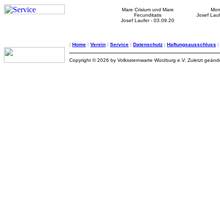
Mare Crisium und Mare
Mon
Fecunditatis
Josef Lauf
Josef Laufer - 03.09.20
|
Home
|
Verein
|
Service
|
Datenschutz
|
Haftungsausschluss
Copyright © 2026 by Volkssternwarte Würzburg e.V. Zuletzt geän