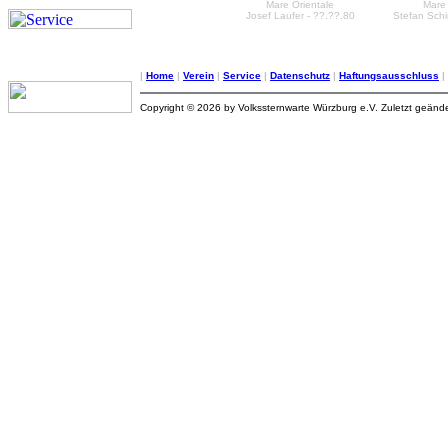
Mare Orientale
Mare 
Josef Laufer - ??.??.80
Stefan Schi
|
Home
|
Verein
|
Service
|
Datenschutz
|
Haftungsausschluss
|
Copyright © 2026 by Volkssternwarte Würzburg e.V. Zuletzt geänd