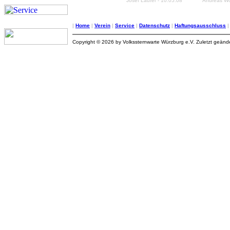
Josef Laufer - 10.05.08
Andreas Wo
|
Home
|
Verein
|
Service
|
Datenschutz
|
Haftungsausschluss
Copyright © 2026 by Volkssternwarte Würzburg e.V. Zuletzt geän