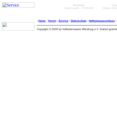
Humboldt
Hygi
Josef Laufer - 07.05.08
Stefan Schi
|
Home
|
Verein
|
Service
|
Datenschutz
|
Haftungsausschluss
Copyright © 2026 by Volkssternwarte Würzburg e.V. Zuletzt geän