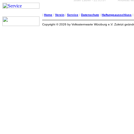
Josef Laufer - 22.05.07
Andreas Wo
|
Home
|
Verein
|
Service
|
Datenschutz
|
Haftungsausschluss
Copyright © 2026 by Volkssternwarte Würzburg e.V. Zuletzt geän