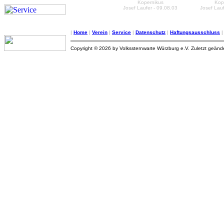
Kopernikus
Kop
Josef Laufer - 09.08.03
Josef Lauf
|
Home
|
Verein
|
Service
|
Datenschutz
|
Haftungsausschluss
Copyright © 2026 by Volkssternwarte Würzburg e.V. Zuletzt geän