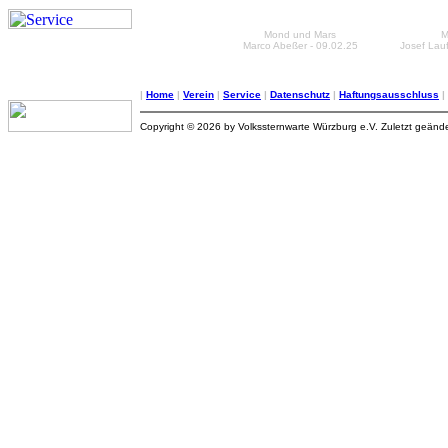
Mond und Mars
M
Marco Abeßer - 09.02.25
Josef Lauf
|
Home
|
Verein
|
Service
|
Datenschutz
|
Haftungsausschluss
|
Copyright © 2026 by Volkssternwarte Würzburg e.V. Zuletzt geänd