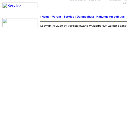
25
|
Home
|
Verein
|
Service
|
Datenschutz
|
Haftungsausschluss
Copyright © 2026 by Volkssternwarte Würzburg e.V. Zuletzt geän