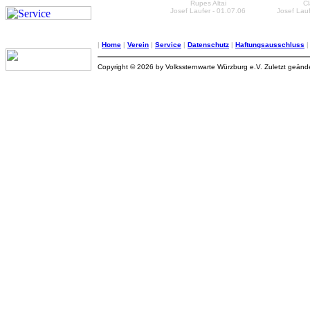
Rupes Altai
Cl
Josef Laufer - 01.07.06
Josef Lauf
|
Home
|
Verein
|
Service
|
Datenschutz
|
Haftungsausschluss
Copyright © 2026 by Volkssternwarte Würzburg e.V. Zuletzt geän