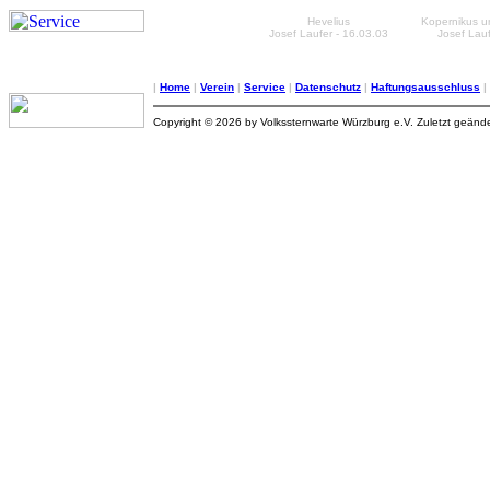
Hevelius
Kopernikus u
Josef Laufer - 16.03.03
Josef Lauf
|
Home
|
Verein
|
Service
|
Datenschutz
|
Haftungsausschluss
|
Copyright © 2026 by Volkssternwarte Würzburg e.V. Zuletzt geänd