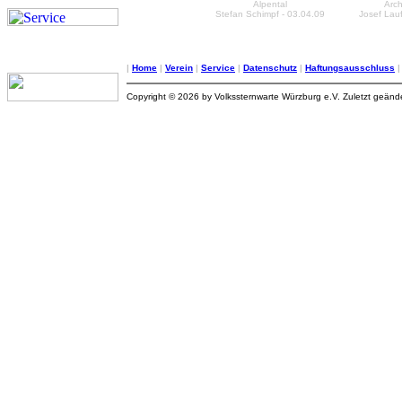
Alpental
Arc
Stefan Schimpf - 03.04.09
Josef Lauf
|
Home
|
Verein
|
Service
|
Datenschutz
|
Haftungsausschluss
Copyright © 2026 by Volkssternwarte Würzburg e.V. Zuletzt geän