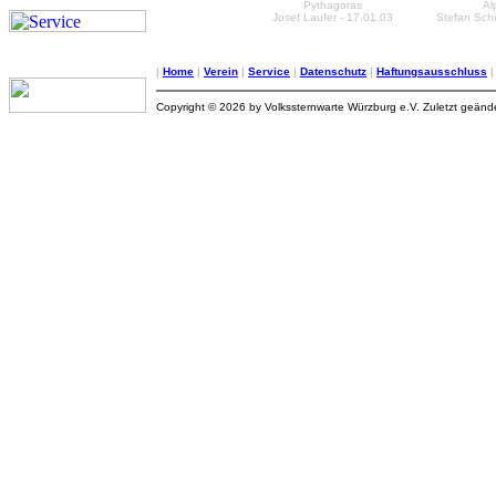
Pythagoras
Al
Josef Laufer - 17.01.03
Stefan Schi
|
Home
|
Verein
|
Service
|
Datenschutz
|
Haftungsausschluss
Copyright © 2026 by Volkssternwarte Würzburg e.V. Zuletzt geän