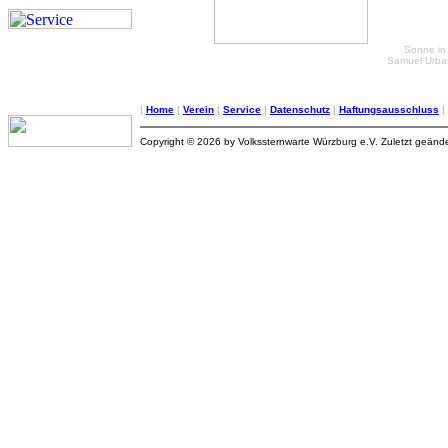
Sonne in
Samuel Urbas
|
Home
|
Verein
|
Service
|
Datenschutz
|
Haftungsausschluss
|
Copyright © 2026 by Volkssternwarte Würzburg e.V. Zuletzt geän