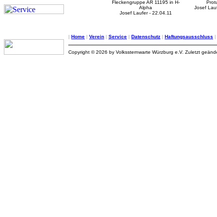
Fleckengruppe AR 11195 in H-
Prot
Alpha
Josef Lauf
Josef Laufer - 22.04.11
|
Home
|
Verein
|
Service
|
Datenschutz
|
Haftungsausschluss
Copyright © 2026 by Volkssternwarte Würzburg e.V. Zuletzt geän