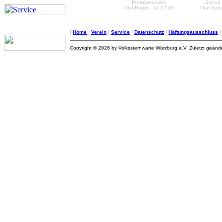
Protuberanzen
Sonne 
Olaf Haupt - 14.07.06
Olaf Haup
|
Home
|
Verein
|
Service
|
Datenschutz
|
Haftungsausschluss
Copyright © 2026 by Volkssternwarte Würzburg e.V. Zuletzt geän