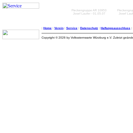
Fleckengruppe AR 10953
Fleckengr
Josef Laufer - 01.05.07
Josef Lauf
|
Home
|
Verein
|
Service
|
Datenschutz
|
Haftungsausschluss
|
Copyright © 2026 by Volkssternwarte Würzburg e.V. Zuletzt geän