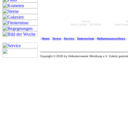
Venus
V
Josef Laufer - 18.08.04
Josef Lauf
|
Home
|
Verein
|
Service
|
Datenschutz
|
Haftungsausschluss
|
Copyright © 2026 by Volkssternwarte Würzburg e.V. Zuletzt geänd