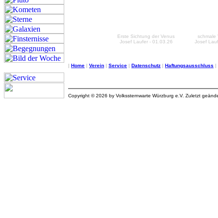
Erste Sichtung der Venus
schmale 
Josef Laufer - 01.03.26
Josef Lauf
|
Home
|
Verein
|
Service
|
Datenschutz
|
Haftungsausschluss
|
Copyright © 2026 by Volkssternwarte Würzburg e.V. Zuletzt geänd