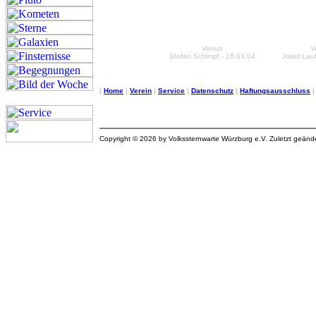
Venus
V
Stefan Schimpf - 16.03.04
Josef Lauf
|
Home
|
Verein
|
Service
|
Datenschutz
|
Haftungsausschluss
Copyright © 2026 by Volkssternwarte Würzburg e.V. Zuletzt geän