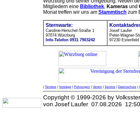
Würzburg und seiner Umgebung. Neben de
Mitgliedern eine
Bibliothek
,
Kameras
und
Monat treffen wir uns am
Stammtisch
zum E
Sternwarte:
Kontaktadre
Caroline-Herschel-Straße 1
Josef Laufer
97074 Würzburg
Peter-Wagner-Str
Info-Telefon 0931 7903242
97230 Estenfeld
|
Termine
|
Vorträge
|
Führungen
|
Verein
|
Service
|
Datenschutz
|
Copyright © 1999-2026 by Volksster
von Josef Laufer 07.08.2026 12:5