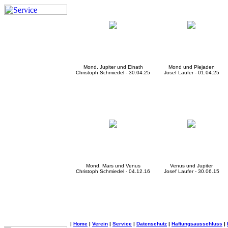
Mond, Jupiter und Elnath
Mond und Plejaden
Christoph Schmiedel - 30.04.25
Josef Laufer - 01.04.25
Mond, Mars und Venus
Venus und Jupiter
Christoph Schmiedel - 04.12.16
Josef Laufer - 30.06.15
|
Home
|
Verein
|
Service
|
Datenschutz
|
Haftungsausschluss
|