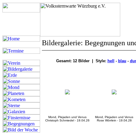
Bildergalerie: Begegnungen un
Gesamt: 12 Bilder | Style:
hell
-
blau
-
du
Mond, Plejaden und Venus
Mond, Plejaden und Venus
Christoph Schmiedel - 19.04.26
Rose Wörrlein - 19.04.26