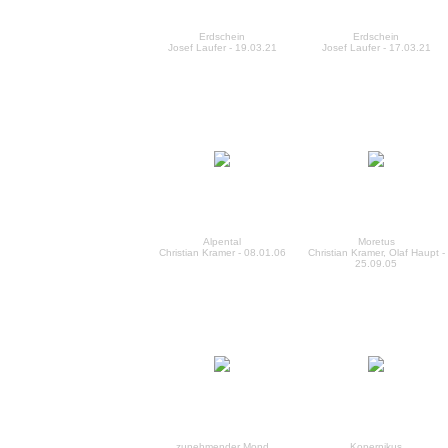
Erdschein
Erdschein
Josef Laufer - 19.03.21
Josef Laufer - 17.03.21
Alpental
Moretus
Christian Kramer - 08.01.06
Christian Kramer, Olaf Haupt -
25.09.05
zunehmender Mond
Kopernikus