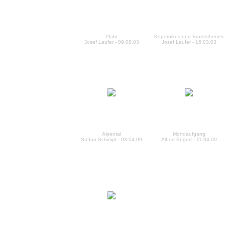
Plato
Kopernikus und Eratosthenes
Josef Laufer - 09.08.03
Josef Laufer - 16.03.03
Alpental
Mondaufgang
Stefan Schimpf - 03.04.09
Albert Engert - 11.04.09