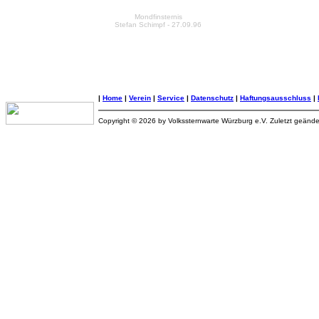
Mondfinsternis
Stefan Schimpf - 27.09.96
|
Home
|
Verein
|
Service
|
Datenschutz
|
Haftungsausschluss
|
Copyright © 2026 by Volkssternwarte Würzburg e.V. Zuletzt geänd