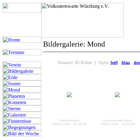
Bildergalerie: Mond
Gesamt: 85 Bilder | Style:
hell
-
blau
-
du
Ostervollmond
zunehmender Mond
Josef Laufer - 02.04.26
Josef Laufer - 23.03.26