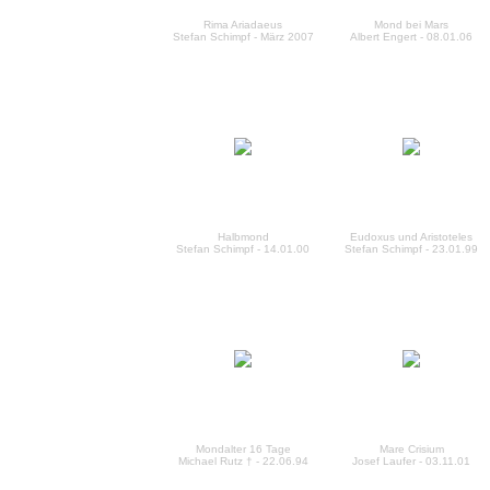
Rima Ariadaeus
Mond bei Mars
Stefan Schimpf - März 2007
Albert Engert - 08.01.06
Halbmond
Eudoxus und Aristoteles
Stefan Schimpf - 14.01.00
Stefan Schimpf - 23.01.99
Mondalter 16 Tage
Mare Crisium
Michael Rutz † - 22.06.94
Josef Laufer - 03.11.01