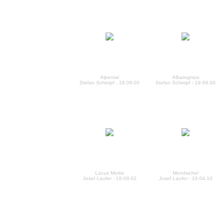
Alpental
Albategnius
Stefan Schimpf - 19.09.00
Stefan Schimpf - 19.09.00
Lacus Mortis
Mondsichel
Josef Laufer - 18.09.02
Josef Laufer - 16.04.10