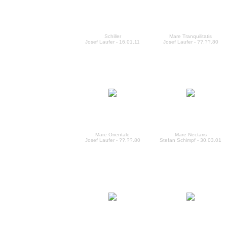
Schiller
Mare Tranquilitatis
Josef Laufer - 16.01.11
Josef Laufer - ??.??.80
Mare Orientale
Mare Nectaris
Josef Laufer - ??.??.80
Stefan Schimpf - 30.03.01