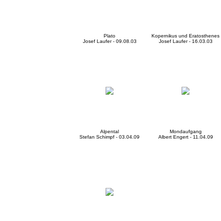
Plato
Kopernikus und Eratosthenes
Josef Laufer - 09.08.03
Josef Laufer - 16.03.03
Alpental
Mondaufgang
Stefan Schimpf - 03.04.09
Albert Engert - 11.04.09