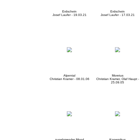
Erdschein
Erdschein
Josef Laufer - 19.03.21
Josef Laufer - 17.03.21
Alpental
Moretus
Christian Kramer - 08.01.06
Christian Kramer, Olaf Haupt -
25.09.05
zunehmender Mond
Kopernikus