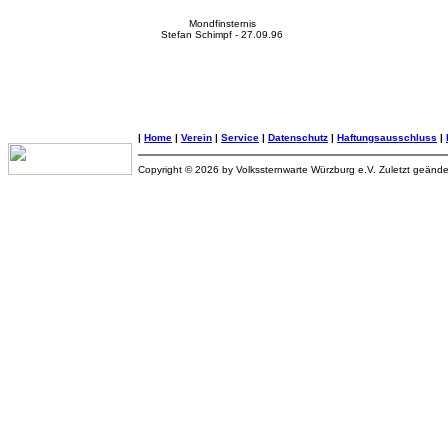
Mondfinsternis
Stefan Schimpf - 27.09.96
|
Home
|
Verein
|
Service
|
Datenschutz
|
Haftungsausschluss
|
Copyright © 2026 by Volkssternwarte Würzburg e.V. Zuletzt geänd