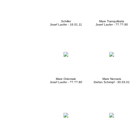
Schiller
Mare Tranquilitatis
Josef Laufer - 16.01.11
Josef Laufer - ??.??.80
Mare Orientale
Mare Nectaris
Josef Laufer - ??.??.80
Stefan Schimpf - 30.03.01