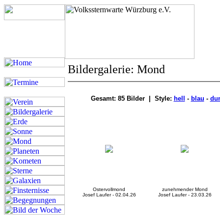
Bildergalerie: Mond
Gesamt: 85 Bilder | Style:
hell
-
blau
-
du
Ostervollmond
zunehmender Mond
Josef Laufer - 02.04.26
Josef Laufer - 23.03.26