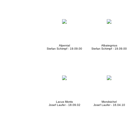
Alpental
Albategnius
Stefan Schimpf - 19.09.00
Stefan Schimpf - 19.09.00
Lacus Mortis
Mondsichel
Josef Laufer - 18.09.02
Josef Laufer - 16.04.10