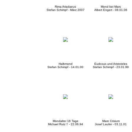
Rima Ariadaeus
Mond bei Mars
Stefan Schimpf - März 2007
Albert Engert - 08.01.06
Halbmond
Eudoxus und Aristoteles
Stefan Schimpf - 14.01.00
Stefan Schimpf - 23.01.99
Mondalter 16 Tage
Mare Crisium
Michael Rutz † - 22.06.94
Josef Laufer - 03.11.01