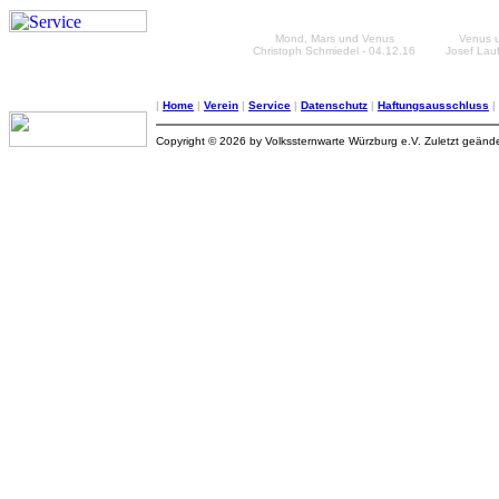
Mond, Mars und Venus
Venus u
Christoph Schmiedel - 04.12.16
Josef Lauf
|
Home
|
Verein
|
Service
|
Datenschutz
|
Haftungsausschluss
|
Copyright © 2026 by Volkssternwarte Würzburg e.V. Zuletzt geän