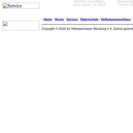
Abendrot nach Regen
Regenboge
Josef Laufer - 12.08.08
Josef Lauf
|
Home
|
Verein
|
Service
|
Datenschutz
|
Haftungsausschluss
Copyright © 2026 by Volkssternwarte Würzburg e.V. Zuletzt geän