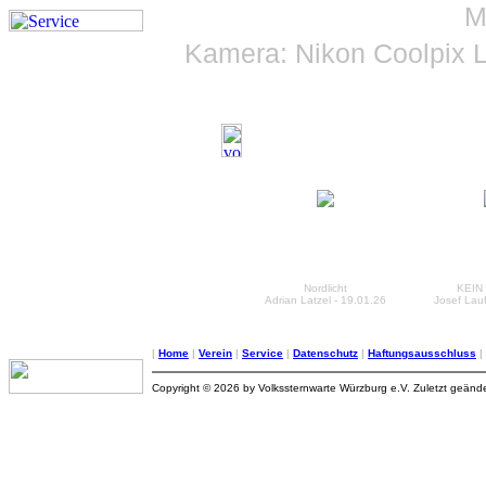
M
Kamera: Nikon Coolpix L
Nordlicht
KEIN 
Adrian Latzel - 19.01.26
Josef Lauf
|
Home
|
Verein
|
Service
|
Datenschutz
|
Haftungsausschluss
|
Copyright © 2026 by Volkssternwarte Würzburg e.V. Zuletzt geänd