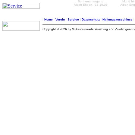
Sonnenuntergang
Mond hi
Albert Engert - 15.10.05
Albert Eng
|
Home
|
Verein
|
Service
|
Datenschutz
|
Haftungsausschluss
Copyright © 2026 by Volkssternwarte Würzburg e.V. Zuletzt geän