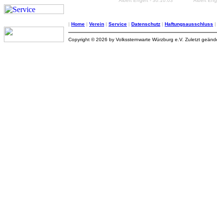
Albert Engert - 30.10.03
Albert Eng
|
Home
|
Verein
|
Service
|
Datenschutz
|
Haftungsausschluss
Copyright © 2026 by Volkssternwarte Würzburg e.V. Zuletzt geän