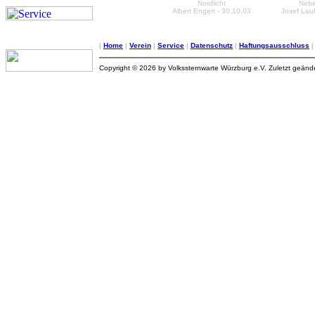
Nordlicht
Neb
Albert Engert - 30.10.03
Josef Lauf
|
Home
|
Verein
|
Service
|
Datenschutz
|
Haftungsausschluss
Copyright © 2026 by Volkssternwarte Würzburg e.V. Zuletzt geän