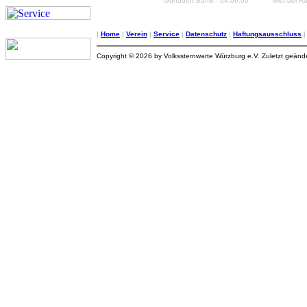
Gundbert Banik - 04.06.00
Michael Ru
|
Home
|
Verein
|
Service
|
Datenschutz
|
Haftungsausschluss
Copyright © 2026 by Volkssternwarte Würzburg e.V. Zuletzt geän