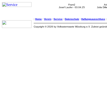
Fram2
Ar
Josef Laufer - 03.04.25
Julia Dil
|
Home
|
Verein
|
Service
|
Datenschutz
|
Haftungsausschluss
Copyright © 2026 by Volkssternwarte Würzburg e.V. Zuletzt geän